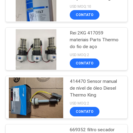
TS 200
SITE
USD MOQ:10
CONTATO
104
POLÍTICA
Peças da
Rei 2KG 417059
DE
materiais Parts Thermo
refrigeração do
PRIVACIDADE
do fio de aço
portador
USD MOQ:2
CONTATO
414470 Sensor manual
2
de nível de óleo Diesel
Rei Thermo
Thermo King
USD MOQ:2
Refrigerated Truck
CONTATO
669352 filtro secador