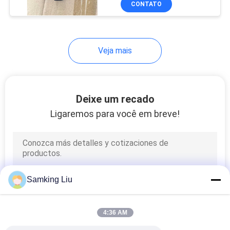
CONTATO
5
600M/R 800M/R
1000M/R 680Pro
Unidades de
880Pro T-1080Pro
refrigeração
Veja mais
pequenas do
caminhão
Deixe um recado
Ligaremos para você em breve!
9
Recipientes de
armazenamento
refrigerados
Samking Liu
4:36 AM