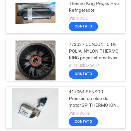
Thermo King Peças Para
Refrigerador
15
USD MOQ:2
CONTATO
Rei Thermo T Series
773037 CONJUNTO DE
POLIA, NYLON THERMO
KING peças alternativas
61.02 USD MOQ:49
CONTATO
4
Isuzu Refrigerated
417064 SENSOR -
Pressão do óleo do
Truck
motor,SP THERMO KING
peças sobressalentes
USD MOQ:49
CONTATO