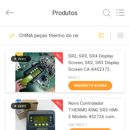
YANGTZE
MOTORS
INDUSTRY
Produtos
CO.,
LIMITED.
All
Rights
PARA
Reserved.
113
CHINA peças thermo do rei
CASA
Rei Thermo
Refrigeration Units
HOT
SR2, SR3, SR4 Display
PRODUTOS
Screen, SR2, SR3 Display
Screen CA-8452372
SOBRE
Green Display Type LCD
MOQ:1
Screen for THERMO
NÓS
INQUÉRITO AGORA
KING SB210 SB230 HMI
21
Peças sobressalentes
Rei Thermo Van
HOT
para o mercado de
Novo Controlador
VISITA
revendedores
THERMO KING SR3 HMI-
À
Refrigeration Units
3 Modelo 452726 com
Serviços de Reparo para
FÁBRICA
USD MOQ:1