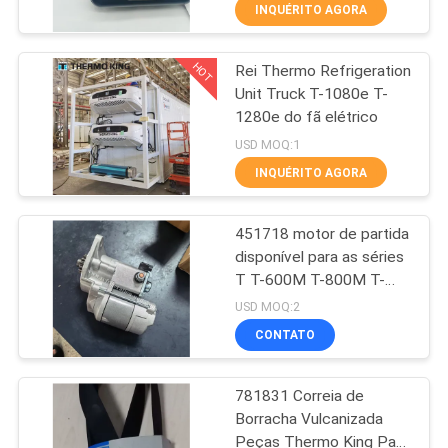
SR2 SR3 SR4
INQUÉRITO AGORA
CONTROLE
HOT
Rei Thermo Refrigeration
DE
60
Unit Truck T-1080e T-
QUALIDADE
1280e do fã elétrico
Unidades de
USD MOQ:1
refrigeração do
CONTACTE-
INQUÉRITO AGORA
portador
NOS
451718 motor de partida
disponível para as séries
NOTÍCIAS
T T-600M T-800M T-
339
1000M T-680PRO T-
USD MOQ:2
880PRO T-1080PRO
CASOS
CONTATO
Peças de reposição
peças thermo do rei
Thermo King
781831 Correia de
MAPA
Borracha Vulcanizada
DO
Peças Thermo King Para