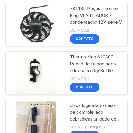
781185 Peças Thermo
13
King VENTILADOR -
Semi unidades de
condensador 12V, série V
USD MOQ:2
refrigeração do
CONTATO
reboque
Thermo King 610800
Peças do frasco seco
filtro seco Dry Bottle
8
USD MOQ:2
Unidade de
CONTATO
refrigeração
placa lógica lado caixa
montada telhado
de controle lado
dobradiças unidade de
refrigeração T-series
USD MOQ:1 conjunto
THERMO KING T-