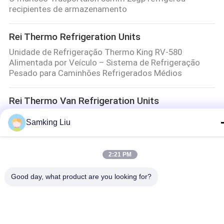
recipientes de armazenamento
Rei Thermo Refrigeration Units
Unidade de Refrigeração Thermo King RV-580
Alimentada por Veículo – Sistema de Refrigeração
Pesado para Caminhões Refrigerados Médios
Rei Thermo Van Refrigeration Units
3PH rei Thermo Van Refrigeration Units
Samking Liu
Unidades de refrigeração do portador
2:21 PM
ELE equipamento da japona do sistema de
refrigeração da unidade de refrigeração do reboque
Good day, what product are you looking for?
do portador de 19 vetores
peças thermo do rei
417059 Thermo King Parts unidade de refrigeração