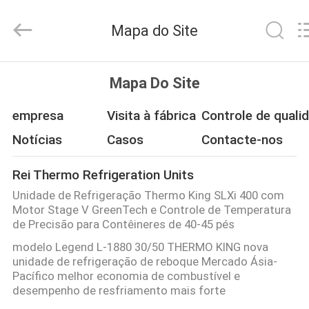
YANGTZE
MOTORS
INDUSTRY
Mapa do Site
CO.,
LIMITED.
All
Rights
PARA
Reserved.
Mapa Do Site
CASA
empresa
Visita à fábrica
Controle de quali
PRODUTOS
Notícias
Casos
Contacte-nos
Rei Thermo Refrigeration Units
SOBRE
Unidade de Refrigeração Thermo King SLXi 400 com
NÓS
Motor Stage V GreenTech e Controle de Temperatura
de Precisão para Contêineres de 40-45 pés
modelo Legend L-1880 30/50 THERMO KING nova
VISITA
unidade de refrigeração de reboque Mercado Ásia-
À
Pacífico melhor economia de combustível e
desempenho de resfriamento mais forte
FÁBRICA