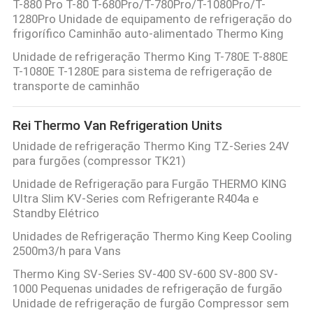
T-880 Pro T-80 T-680Pro/T-780Pro/T-1080Pro/T-
1280Pro Unidade de equipamento de refrigeração do
CONTROLE
frigorífico Caminhão auto-alimentado Thermo King
DE
Unidade de refrigeração Thermo King T-780E T-880E
T-1080E T-1280E para sistema de refrigeração de
QUALIDADE
transporte de caminhão
CONTACTE-
Rei Thermo Van Refrigeration Units
NOS
Unidade de refrigeração Thermo King TZ-Series 24V
para furgões (compressor TK21)
Unidade de Refrigeração para Furgão THERMO KING
NOTÍCIAS
Ultra Slim KV-Series com Refrigerante R404a e
Standby Elétrico
CASOS
Unidades de Refrigeração Thermo King Keep Cooling
2500m3/h para Vans
Thermo King SV-Series SV-400 SV-600 SV-800 SV-
MAPA
1000 Pequenas unidades de refrigeração de furgão
Unidade de refrigeração de furgão Compressor sem
DO