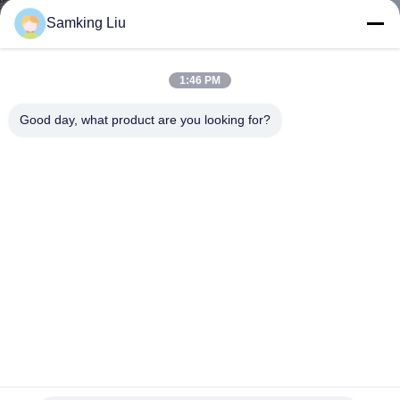
Samking Liu
CONTROLE
DE
1:46 PM
QUALIDADE
Good day, what product are you looking for?
CONTACTE-
NOS
NOTÍCIAS
CASOS
Unidade de condensação da refrigeração THERMO do
MAPA
compressor da série RV-200 RV-300 RV-380 RV-580 TK15 do
REI RV
DO
Rei Thermo Refrigeration Units
2023-06-14