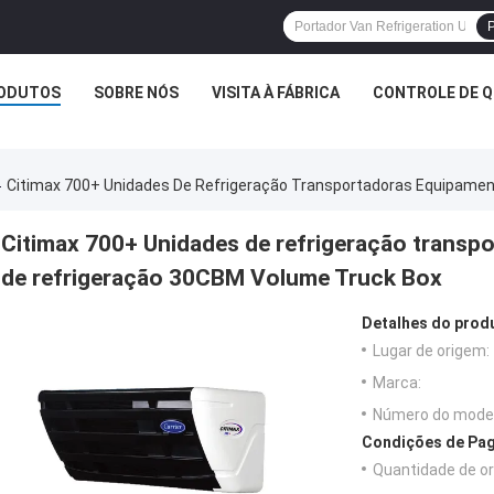
P
ODUTOS
SOBRE NÓS
VISITA À FÁBRICA
CONTROLE DE Q
Citimax 700+ Unidades De Refrigeração Transportadoras Equipame
Citimax 700+ Unidades de refrigeração transp
de refrigeração 30CBM Volume Truck Box
Detalhes do prod
Lugar de origem:
Marca:
Número do model
Condições de Pag
Quantidade de o