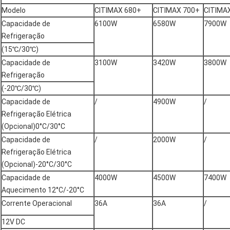
Modelo
CITIMAX 680+
CITIMAX 700+
CITIMA
Capacidade de
6100W
6580W
7900W
Refrigeração
(15℃/30℃)
Capacidade de
3100W
3420W
3800W
Refrigeração
(-20℃/30℃)
Capacidade de
/
4900W
/
Refrigeração Elétrica
(Opcional)0°C/30°C
Capacidade de
/
2000W
/
Refrigeração Elétrica
(Opcional)-20°C/30°C
Capacidade de
4000W
4500W
7400W
Aquecimento 12°C/-20°C
Corrente Operacional
36A
36A
/
12V DC