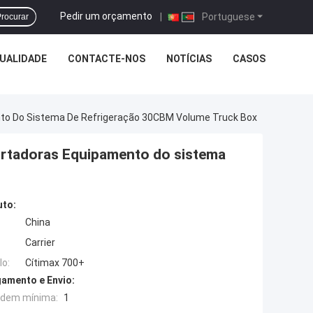
Pedir um orçamento
|
Portuguese
rocurar
UALIDADE
CONTACTE-NOS
NOTÍCIAS
CASOS
nto Do Sistema De Refrigeração 30CBM Volume Truck Box
ortadoras Equipamento do sistema
uto:
China
Carrier
o:
Cítimax 700+
amento e Envio:
rdem mínima:
1