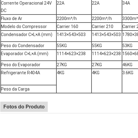
Corrente Operacional 24V
22A
22A
34A
DC
Fluxo de Ar
2200m³/h
2200m³/h
3300m³
Modelo do Compressor
Carrier 160
Carrier 210
Carrier 
Condensador C×L×A (mm)
1413×543×503
1413×543×503
1780×3
Peso do Condensador
55KG
55KG
53KG
Evaporador C×L×A (mm)
1114×623×238
1114×623×238
1560×6
Peso do Evaporador
27KG
27KG
46KG
Refrigerante R404A
4KG
4KG
3.6KG
Peso da Carga
Fotos do Produto