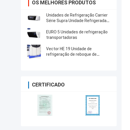
OS MELHORES PRODUTOS
Unidades de Refrigeração Carrier
Série Supra Unidade Refrigerada
com Alto Desempenho de
Refrigeração 12000 Watts e
EURO 5 Unidades de refrigeração
Design Robusto
transportadoras
Vector HE 19 Unidade de
refrigeração de reboque de
transporte
CERTIFICADO