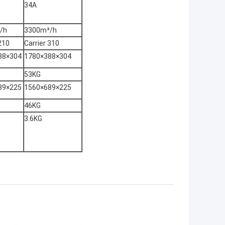
34A
/h
3300m³/h
210
Carrier 310
88×304
1780×388×304
53KG
89×225
1560×689×225
46KG
3.6KG