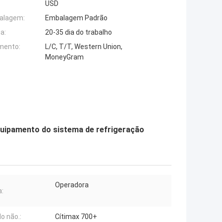
USD
alagem:
Embalagem Padrão
a:
20-35 dia do trabalho
mento:
L/C, T/T, Western Union,
MoneyGram
quipamento do sistema de refrigeração
Operadora
:
o não.:
Cítimax 700+