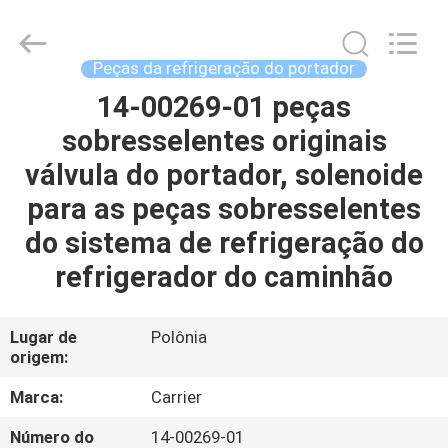
YANGTZE
MOTORS
INDUSTRY
CO.,
LIMITED.
Peças da refrigeração do portador
All
Rights
14-00269-01 peças
PARA
Reserved.
sobresselentes originais
CASA
válvula do portador, solenoide
PRODUTOS
para as peças sobresselentes
do sistema de refrigeração do
SOBRE
refrigerador do caminhão
NÓS
Lugar de
Polônia
origem:
VISITA
À
Marca:
Carrier
FÁBRICA
Número do
14-00269-01