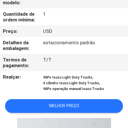
modelo:
CONTROLE
Quantidade de
1
ordem mínima:
DE
Preço:
USD
QUALIDADE
Detalhes da
estacionamento padrão
embalagem:
CONTACTE-
NOS
Termos de
T/T
pagamento:
Realçar:
,
NOTÍCIAS
98Ps Isuzu Light Duty Trucks
,
4 cilindro Isuzu Light Duty Trucks
98Ps operação manual Isuzu Trucks
CASOS
MELHOR PREÇO
MAPA
DO