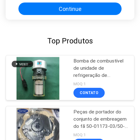
de refrigeração do refrigerador
do caminhão
Continue
Top Produtos
Bomba de combustível
de unidade de
refrigeração de
transportador 30-01108-
MOQ:1
04 e 417059 Fabricado
CONTATO
nos EUA Substituição
para 30-66840-00
Peças de portador do
conjunto de embreagem
do fã 50-01173-03/50-
01176-00
MOQ:1