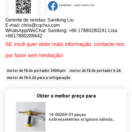
Gerente de vendas: Samking Liu
E-mail: chris@cqchui.com
WhatsApp/WeChat: Samking: +86 17880280241 Lisa:
+8617880289642
SE você quer obter mais informação, contacte-nos
por favor sem hesitação!
motor de fã do portador 2900rpm
motor de fã do portador 6.2A
motor de fã 6.2A para a refrigeração
Obter o melhor preço para
14-00269-01 peças
sobresselentes originais válvula
do portador, solenoide para as
peças sobresselentes do sistema