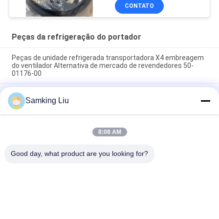
CONTATO
Peças da refrigeração do portador
Peças de unidade refrigerada transportadora X4 embreagem
do ventilador Alternativa de mercado de revendedores 50-
01176-00
50-01171-21 Embreagem para transportador Transicold
Samking Liu
Supra 1250 1150 1050 950U 950MT 950 922 1150MT 944
1250MT
50-01165-20 Kit de reparação de embreagem para
8:08 AM
transportador S750/OASIS250 Supra 550 a 1250 ASIN
B0CQW61RS5
Good day, what product are you looking for?
Categorias populares
Todos
Rei Thermo 
Rei Thermo Van 
Refrigeration Units
Refrigeration Units