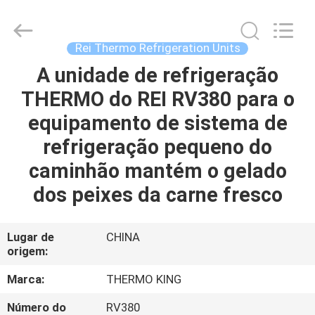
YANGTZE
MOTORS
INDUSTRY
CO.,
LIMITED.
Rei Thermo Refrigeration Units
All
Rights
A unidade de refrigeração
PARA
Reserved.
THERMO do REI RV380 para o
CASA
equipamento de sistema de
PRODUTOS
refrigeração pequeno do
caminhão mantém o gelado
SOBRE
dos peixes da carne fresco
NÓS
Lugar de
CHINA
origem:
VISITA
À
Marca:
THERMO KING
FÁBRICA
Número do
RV380