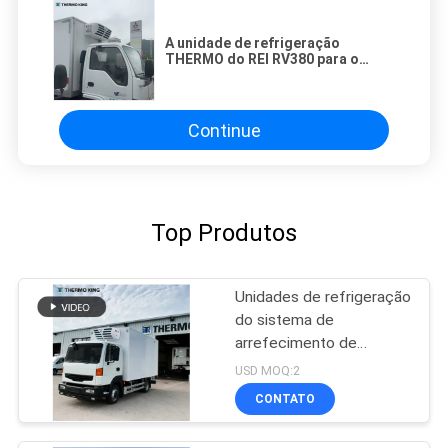
A unidade de refrigeração
THERMO do REI RV380 para o
equipamento de sistema de
refrigeração pequeno do
caminhão mantém o gelado dos
peixes da carne fresco
Continue
Top Produtos
Unidades de refrigeração
do sistema de
arrefecimento de
12v/24v
USD MOQ:2
CONTATO