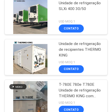
Unidade de refrigeração
SLXi 400 30/50
USD MOQ:1
CONTATO
Unidade de refrigeração
de recipientes THERMO
KING
USD MOQ:1
CONTATO
T-780E 780e T780E
Unidade de refrigeração
THERMO KING com
ventilador elétrico, motor
USD MOQ:1
diesel e modo elétrico
CONTATO