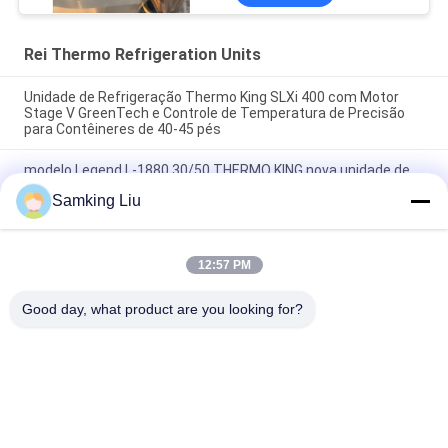
(standby), fabricada na
China
Rei Thermo Refrigeration Units
Unidade de Refrigeração Thermo King SLXi 400 com Motor
Stage V GreenTech e Controle de Temperatura de Precisão
para Contêineres de 40-45 pés
modelo Legend L-1880 30/50 THERMO KING nova unidade de
refrigeração de reboque Mercado Ásia-Pacífico melhor
Samking Liu
economia de combustível e desempenho de resfriamento
mais forte
T-880 Pro T-80 T-680Pro/T-780Pro/T-1080Pro/T-1280Pro
12:57 PM
Unidade de equipamento de refrigeração do frigorífico
Caminhão auto-alimentado Thermo King
Good day, what product are you looking for?
Categorias populares
Todos
Rei Thermo 
Rei Thermo Van 
Refrigeration Units
Refrigeration Units