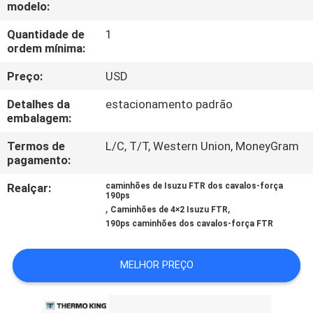
modelo:
CONTROLE
Quantidade de
1
ordem mínima:
DE
Preço:
USD
QUALIDADE
Detalhes da
estacionamento padrão
embalagem:
CONTACTE-
NOS
Termos de
L/C, T/T, Western Union, MoneyGram
pagamento:
Realçar:
caminhões de Isuzu FTR dos cavalos-força
NOTÍCIAS
190ps
,
,
Caminhões de 4×2 Isuzu FTR
190ps caminhões dos cavalos-força FTR
CASOS
MELHOR PREÇO
MAPA
DO