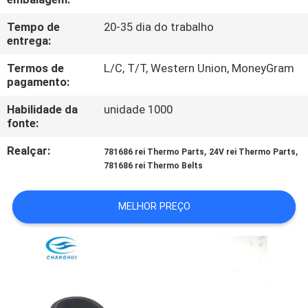
Tempo de
20-35 dia do trabalho
CONTROLE
entrega:
DE
Termos de
L/C, T/T, Western Union, MoneyGram
QUALIDADE
pagamento:
Habilidade da
unidade 1000
CONTACTE-
fonte:
NOS
Realçar:
,
,
781686 rei Thermo Parts
24V rei Thermo Parts
781686 rei Thermo Belts
NOTÍCIAS
MELHOR PREÇO
CASOS
MAPA
DO