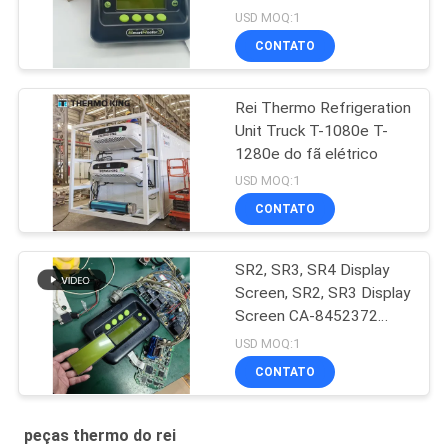
Serviços de Reparo para
USD MOQ:1
SR2 SR3 SR4
CONTATO
Rei Thermo Refrigeration
Unit Truck T-1080e T-
1280e do fã elétrico
USD MOQ:1
CONTATO
SR2, SR3, SR4 Display
Screen, SR2, SR3 Display
Screen CA-8452372
Green Display Type LCD
USD MOQ:1
Screen for THERMO
CONTATO
KING SB210 SB230 HMI
Peças sobressalentes
para o mercado de
peças thermo do rei