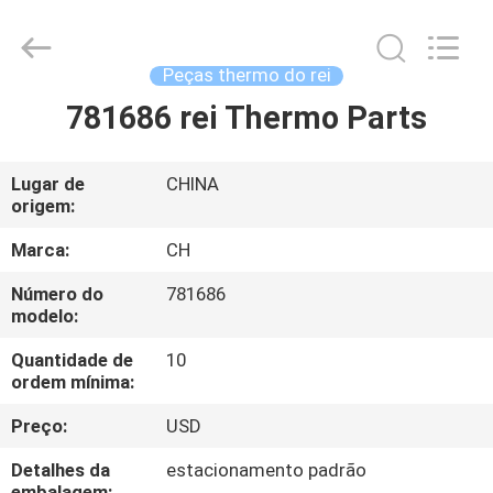
YANGTZE
MOTORS
INDUSTRY
CO.,
LIMITED.
Peças thermo do rei
All
Rights
781686 rei Thermo Parts
PARA
Reserved.
CASA
Lugar de
CHINA
origem:
PRODUTOS
Marca:
CH
SOBRE
Número do
781686
modelo:
NÓS
Quantidade de
10
ordem mínima:
VISITA
Preço:
USD
À
FÁBRICA
Detalhes da
estacionamento padrão
embalagem: