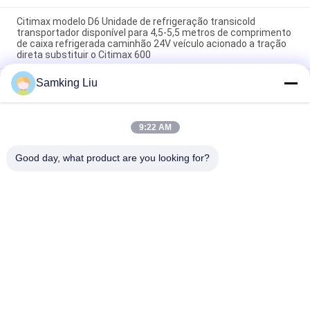
Citimax modelo D6 Unidade de refrigeração transicold
transportador disponível para 4,5-5,5 metros de comprimento
de caixa refrigerada caminhão 24V veículo acionado a tração
direta substituir o Citimax 600
Samking Liu
Carrier transicold Citimax D7 modelo disponível para caminhão
com baú refrigerado de 5-6 metros de comprimento 24V
oasis 250 Unidade de refrigeração transicold Carrier disponível
9:22 AM
para caminhão de caixas frigoríficas de 5-6 metros em 40-50
graus Temperatura ambiente bom preço
Good day, what product are you looking for?
Categorias populares
Todos
Rei Thermo 
Rei Thermo Van 
Refrigeration Units
Refrigeration Units
Unidades De 
Peças Thermo Do 
Refrigeração Do 
Rei
Portador
Peças Da 
Rei Thermo 