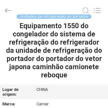
YANGTZE
MOTORS
INDUSTRY
CO.,
LIMITED.
Unidades de refrigeração do portador
All
Rights
Equipamento 1550 do
PARA
Reserved.
congelador do sistema de
CASA
refrigeração do refrigerador
PRODUTOS
da unidade de refrigeração do
portador do portador do vetor
SOBRE
japona caminhão camionete
NÓS
reboque
VISITA
Lugar de
CHINA
origem:
À
FÁBRICA
Marca:
Carrier