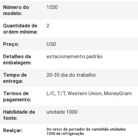
Número do
1550
CONTROLE
modelo:
DE
Quantidade de
2
ordem mínima:
QUALIDADE
Preço:
USD
CONTACTE-
Detalhes da
estacionamento padrão
embalagem:
NOS
Tempo de
20-35 dia do trabalho
entrega:
NOTÍCIAS
Termos de
L/C, T/T, Western Union, MoneyGram
pagamento:
CASOS
Habilidade da
unidade 1000
fonte:
SITEMAP
Realçar:
Do vetor do portador do caminhão unidades
1550 de refrigeração