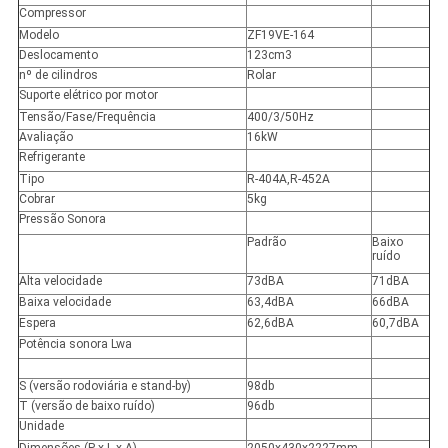
Compressor
Modelo
ZF19VE-164
Deslocamento
123cm3
nº de cilindros
Rolar
Suporte elétrico por motor
Tensão/Fase/Frequência
400/3/50Hz
Avaliação
16kW
Refrigerante
Tipo
R-404A,R-452A
Cobrar
5kg
Pressão Sonora
Padrão
Baixo
ruído
Alta velocidade
73dBA
71dBA
Baixa velocidade
63,4dBA
66dBA
Espera
62,6dBA
60,7dBA
Potência sonora Lwa
S (versão rodoviária e stand-by)
98db
T (versão de baixo ruído)
96db
Unidade