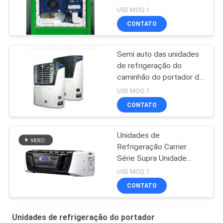
USD MOQ:1
CONTATO
Semi auto das unidades
de refrigeração do
caminhão do portador do
reboque - vetor posto
USD MOQ:1
1550
CONTATO
Unidades de
Refrigeração Carrier
Série Supra Unidade
Refrigerada com Alto
USD MOQ:1
Desempenho de
CONTATO
Refrigeração 12000
Watts e Design Robusto
Unidades de refrigeração do portador