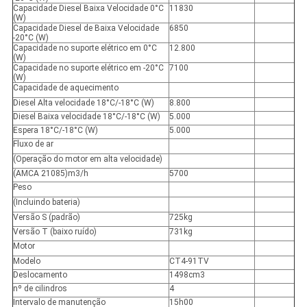
Capacidade Diesel Baixa Velocidade 0°C
11830
(W)
Capacidade Diesel de Baixa Velocidade
6850
-20°C (W)
Capacidade no suporte elétrico em 0°C
12.800
(W)
Capacidade no suporte elétrico em -20°C
7100
(W)
Capacidade de aquecimento
Diesel Alta velocidade 18°C/-18°C (W)
8.800
Diesel Baixa velocidade 18°C/-18°C (W)
5.000
Espera 18°C/-18°C (W)
5.000
Fluxo de ar
(Operação do motor em alta velocidade)
(AMCA 21085)m
3
/h
5700
Peso
(Incluindo bateria)
Versão S (padrão)
725kg
Versão T (baixo ruído)
731kg
Motor
Modelo
CT4-91TV
Deslocamento
1498cm3
nº de cilindros
4
Intervalo de manutenção
15h00