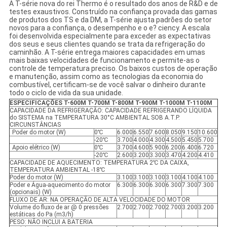
A T-série nova do rei Thermo é o resultado dos anos de R&D e de
testes exaustivos. Construído na confiança provada das gamas
de produtos dos TS e da DM, a T-série ajusta padrões do setor
novos para a confiança, o desempenho e o e? ciency. A escala
foi desenvolvida especialmente para exceder as expectativas
dos seus e seus clientes quando se trata da refrigeração do
caminhão. A T-série entrega maiores capacidades em umas
mais baixas velocidades de funcionamento e permite-as o
controle de temperatura preciso. Os baixos custos de operação
e manutenção, assim como as tecnologias da economia do
combustível, certificam-se de você salvar o dinheiro durante
todo o ciclo de vida da sua unidade.
ESPECIFICAÇÕES T-600M T-700M T-800M T-900M T-1000M T-1100M
CAPACIDADE DA REFRIGERAÇÃO: CAPACIDADE REFRIGERANDO LÍQUIDA
do SISTEMA na TEMPERATURA 30°C AMBIENTAL SOB A.T.P.
CIRCUNSTÂNCIAS
Poder do motor (W)
0℃
6.000
6.550
7.600
8.050
9.150
10.600
-20℃
3.700
4.000
4.300
4.500
5.450
5.700
Apoio elétrico (W)
0℃
3.700
4.600
5.900
6.200
6.400
6.720
-20℃
2.600
3.200
3.300
3.470
4.200
4.410
CAPACIDADE DE AQUECIMENTO: TEMPERATURA 2℃ DA CAIXA,
TEMPERATURA AMBIENTAL -18℃
Poder do motor (W)
3.100
3.100
3.100
3.100
4.100
4.100
Poder e Água-aquecimento do motor
6.300
6.300
6.300
6.300
7.300
7.300
(opcionais) (W)
FLUXO DE AR: NA OPERAÇÃO DE ALTA VELOCIDADE DO MOTOR
Volume do fluxo de ar @ 0 pressões
2.700
2.700
2.700
2.700
3.200
3.200
estáticas do Pa (m3/h)
PESO: NÃO INCLUI A BATERIA