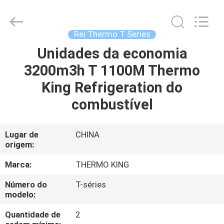
YANGTZE
MOTORS
INDUSTRY
CO.,
LIMITED.
Rei Thermo T Series
All
Rights
Unidades da economia
PARA
Reserved.
3200m3h T 1100M Thermo
CASA
King Refrigeration do
PRODUTOS
combustível
SOBRE
Lugar de
CHINA
origem:
NÓS
Marca:
THERMO KING
VISITA
Número do
T-séries
modelo:
À
FÁBRICA
Quantidade de
2