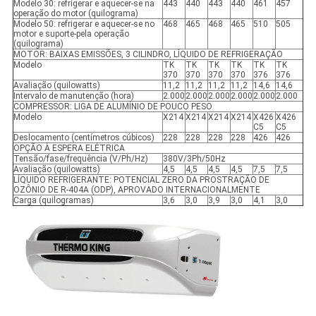
Modelo 30: refrigerar e aquecer-se na
443
440
443
440
461
457
operação do motor (quilograma)
Modelo 50: refrigerar e aquecer-se no
468
465
468
465
510
505
motor e suporte-pela operação
(quilograma)
MOTOR: BAIXAS EMISSÕES, 3 CILINDRO, LÍQUIDO DE REFRIGERAÇÃO
Modelo
TK
TK
TK
TK
TK
TK
370
370
370
370
376
376
Avaliação (quilowatts)
11,2
11,2
11,2
11,2
14,6
14,6
Intervalo de manutenção (hora)
2.000
2.000
2.000
2.000
2.000
2.000
COMPRESSOR: LIGA DE ALUMÍNIO DE POUCO PESO
Modelo
X214
X214
X214
X214
X426
X426
C5
C5
Deslocamento (centímetros cúbicos)
228
228
228
228
426
426
OPÇÃO À ESPERA ELÉTRICA
Tensão/fase/frequência (V/Ph/Hz)
380V/3Ph/50Hz
Avaliação (quilowatts)
4,5
4,5
4,5
4,5
7,5
7,5
LÍQUIDO REFRIGERANTE: POTENCIAL ZERO DA PROSTRAÇÃO DE
OZÔNIO DE R-404A (ODP), APROVADO INTERNACIONALMENTE
Carga (quilogramas)
3,6
3,0
3,9
3,0
4,1
3,0