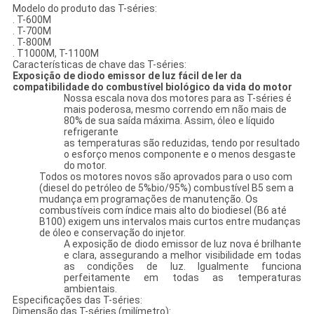
Modelo do produto das T-séries:
. T-600M
. T-700M
. T-800M
. T1000M, T-1100M
Características de chave das T-séries:
Exposição de diodo emissor de luz fácil de ler da
compatibilidade do combustível biológico da vida do motor
Nossa escala nova dos motores para as T-séries é
mais poderosa, mesmo correndo em não mais de
80% de sua saída máxima. Assim, óleo e líquido
refrigerante
as temperaturas são reduzidas, tendo por resultado
o esforço menos componente e o menos desgaste
do motor.
Todos os motores novos são aprovados para o uso com
(diesel do petróleo de 5%bio/95%) combustível B5 sem a
mudança em programações de manutenção. Os
combustíveis com índice mais alto do biodiesel (B6 até
B100) exigem uns intervalos mais curtos entre mudanças
de óleo e conservação do injetor.
A exposição de diodo emissor de luz nova é brilhante
e clara, assegurando a melhor visibilidade em todas
as condições de luz. Igualmente funciona
perfeitamente em todas as temperaturas
ambientais.
Especificações das T-séries:
Dimensão das T-séries (milímetro):