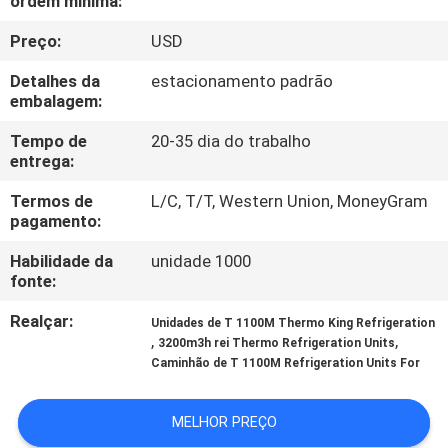
ordem mínima:
Preço:
USD
CONTROLE
DE
Detalhes da
estacionamento padrão
embalagem:
QUALIDADE
Tempo de
20-35 dia do trabalho
entrega:
CONTACTE-
Termos de
L/C, T/T, Western Union, MoneyGram
NOS
pagamento:
Habilidade da
unidade 1000
NOTÍCIAS
fonte:
Realçar:
Unidades de T 1100M Thermo King Refrigeration
CASOS
,
,
3200m3h rei Thermo Refrigeration Units
Caminhão de T 1100M Refrigeration Units For
MAPA
MELHOR PREÇO
DO