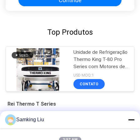
Continue
Top Produtos
Unidade de Refrigeração
Thermo King T-80 Pro
Series com Motores de
Baixa Emissão
USD MOQ:1
GreenTech e Controlador
CONTATO
TSR
Rei Thermo T Series
Thermo King Série T T 800M
Samking Liu
Unidades de Refrigeração para Caminhões Thermo King
Painel FRP EURO 5 150cv
3:57 AM