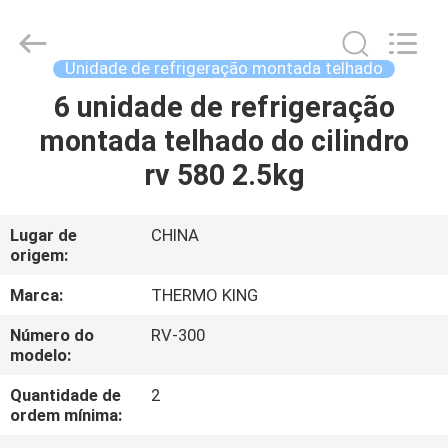
YANGTZE
MOTORS
INDUSTRY
CO.,
LIMITED.
Unidade de refrigeração montada telhado
All
Rights
6 unidade de refrigeração
PARA
Reserved.
montada telhado do cilindro
CASA
rv 580 2.5kg
PRODUTOS
Lugar de
CHINA
origem:
SOBRE
NÓS
Marca:
THERMO KING
Número do
RV-300
modelo:
VISITA
À
Quantidade de
2
ordem mínima:
FÁBRICA