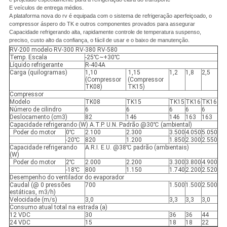
E veículos de entrega médios.
A plataforma nova do rv é equipada com o sistema de refrigeração aperfeiçoado, o
compressor áspero do TK e outros componentes provados para assegurar
Capacidade refrigerando alta, rapidamente controle de temperatura suspenso,
preciso, custo alto da confiança, o fácil de usar e o baixo de manutenção.
RV-200 modelo RV-300 RV-380 RV-580
Temp. Escala
-25℃~+30℃
Líquido refrigerante
R-404A
Carga (quilogramas)
1,10
1,15
1,2
1,8
2,5
(Compressor
(Compressor
TK08)
TK15)
Compressor
Modelo
TK08
TK15
TK15
TK16
TK16
Número de cilindro
6
6
6
6
6
Deslocamento (cm3)
82
146
146
163
163
Capacidade refrigerando (W) A.T.P. U.N. Padrão @30℃ (ambiental)
Poder do motor
0℃
2.100
2.300
3.500
4.050
5.050
-20℃
820
1.200
1.850
2.300
2.550
Capacidade refrigerando
A.R.I. E.U. @38℃ padrão (ambientais)
(W)
Poder do motor
2℃
2.000
2.200
3.300
3.800
4.900
-18℃
800
1.150
1.740
2.200
2.520
Desempenho do ventilador do evaporador
Caudal (@ 0 pressões
700
1.500
1.500
2.500
estáticas, m3/h)
Velocidade (m/s)
3,0
3,3
3,3
3,0
Consumo atual total na estrada (a)
12 VDC
30
36
36
44
24 VDC
15
18
18
22