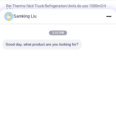
Rei Thermo fácil Truck Refrigeration Units do uso 1500m3 H
24V
Samking Liu
Refrigerador Thermo do caminhão do alimento do rei Roof
Mounted 3Ph
3:15 PM
Unidade de refrigeração Thermo do rei TK Compressor Roof
Mounted da longa vida
Good day, what product are you looking for?
Categorias populares
Todos
Rei Thermo 
Rei Thermo Van 
Refrigeration Units
Refrigeration Units
Unidades De 
Peças Thermo Do 
Refrigeração Do 
Rei
Portador
Peças Da 
Rei Thermo 
Refrigeração Do 
Refrigerated Truck
Portador
Isuzu Refrigerated 