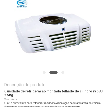
SITE
POLÍTICA
DE
PRIVACIDADE
Descrição de produto
6 unidade de refrigeração montada telhado do cilindro rv 580
2.5kg
Série do rv:
O rv, a abreviatura para refrigerar rápido/movimentação segura/giratória do veículo,
é projetado especialmente para a refrigeração clara do transporte