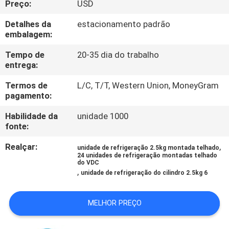
Preço:
USD
CONTROLE
Detalhes da
estacionamento padrão
embalagem:
DE
Tempo de
20-35 dia do trabalho
QUALIDADE
entrega:
Termos de
L/C, T/T, Western Union, MoneyGram
CONTACTE-
pagamento:
NOS
Habilidade da
unidade 1000
fonte:
NOTÍCIAS
Realçar:
,
unidade de refrigeração 2.5kg montada telhado
24 unidades de refrigeração montadas telhado
do VDC
,
CASOS
unidade de refrigeração do cilindro 2.5kg 6
MELHOR PREÇO
MAPA
DO