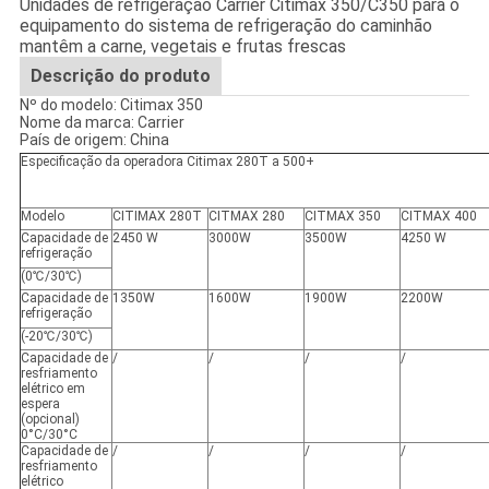
Unidades de refrigeração Carrier Citimax 350/C350 para o
equipamento do sistema de refrigeração do caminhão
mantêm a carne, vegetais e frutas frescas
Descrição do produto
Nº do modelo: Citimax 350
Nome da marca: Carrier
País de origem: China
Especificação da operadora Citimax 280T a 500+
Modelo
CITIMAX 280T
CITMAX 280
CITMAX 350
CITMAX 400
Capacidade de
2450 W
3000W
3500W
4250 W
refrigeração
(0℃/30℃)
Capacidade de
1350W
1600W
1900W
2200W
refrigeração
(-20℃/30℃)
Capacidade de
/
/
/
/
resfriamento
elétrico em
espera
(opcional)
0°C/30°C
Capacidade de
/
/
/
/
resfriamento
elétrico