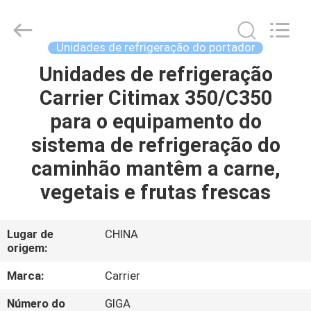
YANGTZE
MOTORS
INDUSTRY
CO.,
LIMITED.
Unidades de refrigeração do portador
All
Rights
Unidades de refrigeração
PARA
Reserved.
Carrier Citimax 350/C350
CASA
para o equipamento do
PRODUTOS
sistema de refrigeração do
caminhão mantêm a carne,
SOBRE
vegetais e frutas frescas
NÓS
Lugar de
CHINA
origem:
VISITA
À
Marca:
Carrier
FÁBRICA
Número do
GIGA