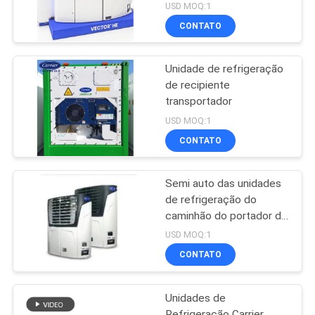
USD MOQ:1
CONTATO
Unidade de refrigeração
de recipiente
transportador
USD MOQ:1
CONTATO
Semi auto das unidades
de refrigeração do
caminhão do portador do
reboque - vetor posto
USD MOQ:1
1550
CONTATO
Unidades de
Refrigeração Carrier