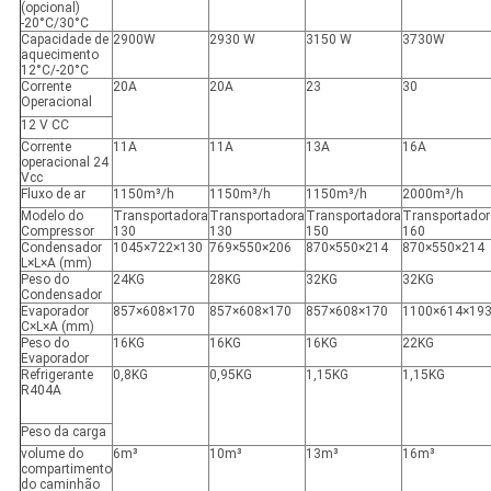
(opcional)
-20°C/30°C
Capacidade de
2900W
2930 W
3150 W
3730W
aquecimento
12°C/-20°C
Corrente
20A
20A
23
30
Operacional
12 V CC
Corrente
11A
11A
13A
16A
operacional 24
Vcc
Fluxo de ar
1150m³/h
1150m³/h
1150m³/h
2000m³/h
Modelo do
Transportadora
Transportadora
Transportadora
Transportador
Compressor
130
130
150
160
Condensador
1045×722×130
769×550×206
870×550×214
870×550×214
L×L×A (mm)
Peso do
24KG
28KG
32KG
32KG
Condensador
Evaporador
857×608×170
857×608×170
857×608×170
1100×614×19
C×L×A (mm)
Peso do
16KG
16KG
16KG
22KG
Evaporador
Refrigerante
0,8KG
0,95KG
1,15KG
1,15KG
R404A
Peso da carga
volume do
6m³
10m³
13m³
16m³
compartimento
do caminhão