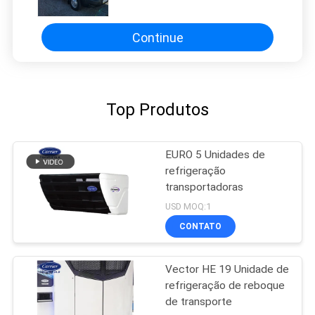
refrigeração do caminhão
mantêm a carne, vegetais e frutas
frescas
Continue
Top Produtos
EURO 5 Unidades de
refrigeração
transportadoras
USD MOQ:1
CONTATO
Vector HE 19 Unidade de
refrigeração de reboque
de transporte