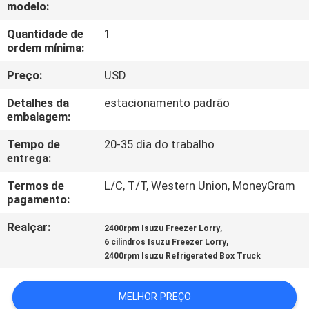
modelo:
CONTROLE
Quantidade de
1
ordem mínima:
DE
Preço:
USD
QUALIDADE
Detalhes da
estacionamento padrão
embalagem:
CONTACTE-
NOS
Tempo de
20-35 dia do trabalho
entrega:
Termos de
L/C, T/T, Western Union, MoneyGram
NOTÍCIAS
pagamento:
Realçar:
,
2400rpm Isuzu Freezer Lorry
CASOS
,
6 cilindros Isuzu Freezer Lorry
2400rpm Isuzu Refrigerated Box Truck
MAPA
MELHOR PREÇO
DO