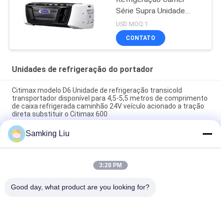
Série Supra Unidade
Refrigerada com Alto
USD MOQ:1
Desempenho de
CONTATO
Refrigeração 12000
Watts e Design Robusto
Unidades de refrigeração do portador
Citimax modelo D6 Unidade de refrigeração transicold
transportador disponível para 4,5-5,5 metros de comprimento
de caixa refrigerada caminhão 24V veículo acionado a tração
direta substituir o Citimax 600
Samking Liu
Carrier transicold Citimax D7 modelo disponível para caminhão
com baú refrigerado de 5-6 metros de comprimento 24V
oasis 250 Unidade de refrigeração transicold Carrier disponível
3:28 PM
para caminhão de caixas frigoríficas de 5-6 metros em 40-50
graus Temperatura ambiente bom preço
Good day, what product are you looking for?
Categorias populares
Todos