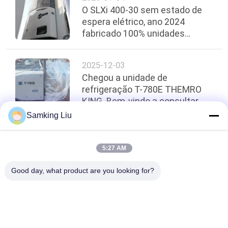
O SLXi 400-30 sem estado de
espera elétrico, ano 2024
fabricado 100% unidades
novas.
2025-12-03
Chegou a unidade de
refrigeração T-780E THEMRO
KING. Bem-vindo a consultar.
Samking Liu
topo
5:27 AM
Good day, what product are you looking for?
Categorias populares
Todos
Rei Thermo 
Rei Thermo Van 