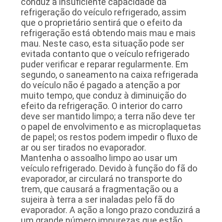
conduz à insuficiente capacidade da
SITE
refrigeração do veículo refrigerado, assim
que o proprietário sentirá que o efeito da
refrigeração está obtendo mais mau e mais
POLÍTICA
mau. Neste caso, esta situação pode ser
evitada contanto que o veículo refrigerado
DE
puder verificar e reparar regularmente. Em
segundo, o saneamento na caixa refrigerada
PRIVACIDADE
do veículo não é pagado a atenção a por
muito tempo, que conduz à diminuição do
efeito da refrigeração. O interior do carro
deve ser mantido limpo; a terra não deve ter
o papel de envolvimento e as microplaquetas
de papel; os restos podem impedir o fluxo de
ar ou ser tirados no evaporador.
Mantenha o assoalho limpo ao usar um
veículo refrigerado. Devido à função do fã do
evaporador, ar circulará no transporte do
trem, que causará a fragmentação ou a
sujeira à terra a ser inaladas pelo fã do
evaporador. A ação a longo prazo conduzirá a
um grande número impurezas que estão