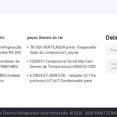
Dei
its
peças thermo do rei
refrigeração
781306 VENTILADOR preto -Evaporador
érie RV-200
(lado do compressor), peças
 do REI RV
sobressalentes originais THERMO KING
contêiner de
1020951 Compressor Scroll 6hp Com
ventilador de geladeira
HERMO KING
Sensor de Temperatura Ut800/Ut1200
o elétrica,
Thermo King Peças para frigorífico de
NG Unidade
672858 67-2858 COIL - radiador (2/14 e
tível,
caminhão
ico
posterior),UT A/C Condensador para
Refrigerador de Transporte Thermo King
UT-Series peças de reposição
alternativas
i Thermo Refrigeration Units fornecedor.
© 2020 - 2026 YANGTZE MOTO