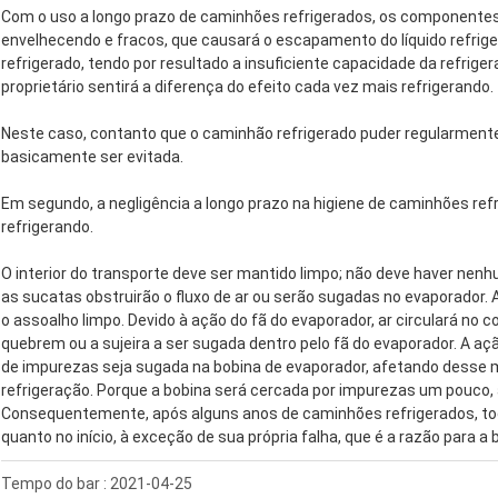
Com o uso a longo prazo de caminhões refrigerados, os componentes
envelhecendo e fracos, que causará o escapamento do líquido refrig
refrigerado, tendo por resultado a insuficiente capacidade da refrig
proprietário sentirá a diferença do efeito cada vez mais refrigerando.
Neste caso, contanto que o caminhão refrigerado puder regularmente
basicamente ser evitada.
Em segundo, a negligência a longo prazo na higiene de caminhões ref
refrigerando.
O interior do transporte deve ser mantido limpo; não deve haver nenh
as sucatas obstruirão o fluxo de ar ou serão sugadas no evaporador.
o assoalho limpo. Devido à ação do fã do evaporador, ar circulará no
quebrem ou a sujeira a ser sugada dentro pelo fã do evaporador. A a
de impurezas seja sugada na bobina de evaporador, afetando desse m
refrigeração. Porque a bobina será cercada por impurezas um pouco, a
Consequentemente, após alguns anos de caminhões refrigerados, todo
quanto no início, à exceção de sua própria falha, que é a razão para a 
Tempo do bar : 2021-04-25