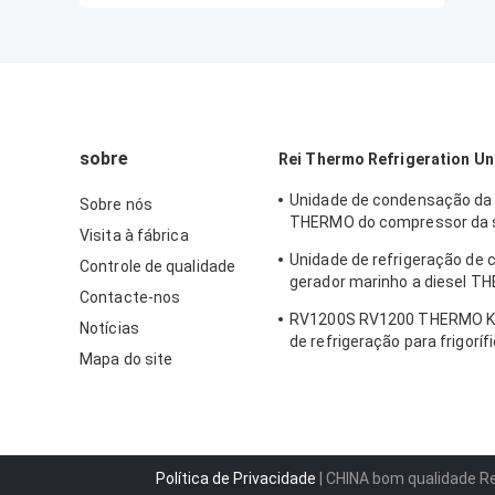
sobre
Rei Thermo Refrigeration Un
Unidade de condensação da 
Sobre nós
THERMO do compressor da s
Visita à fábrica
RV-300 RV-380 RV-580 TK15
Unidade de refrigeração de 
Controle de qualidade
gerador marinho a diesel T
Contacte-nos
SG3500, fonte de alimentaçã
RV1200S RV1200 THERMO KI
notável eficiência de combus
Notícias
de refrigeração para frigoríf
fabricada na China, fábrica
Mapa do site
Política de Privacidade
| CHINA bom qualidade Re