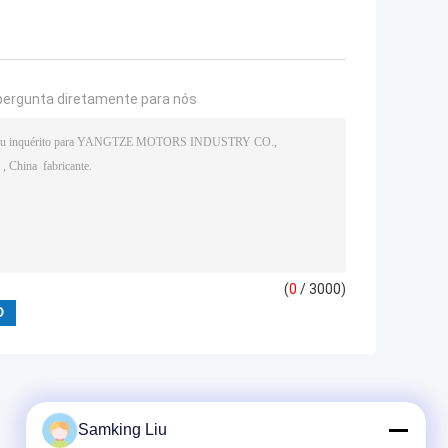
pergunta diretamente para nós
(
0
/ 3000)
Samking Liu